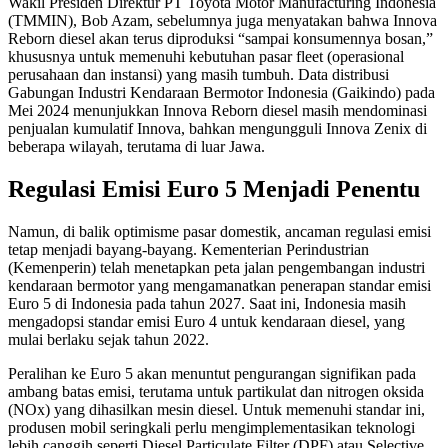
Wakil Presiden Direktur PT Toyota Motor Manufacturing Indonesia
(TMMIN), Bob Azam, sebelumnya juga menyatakan bahwa Innova
Reborn diesel akan terus diproduksi “sampai konsumennya bosan,”
khususnya untuk memenuhi kebutuhan pasar fleet (operasional
perusahaan dan instansi) yang masih tumbuh. Data distribusi
Gabungan Industri Kendaraan Bermotor Indonesia (Gaikindo) pada
Mei 2024 menunjukkan Innova Reborn diesel masih mendominasi
penjualan kumulatif Innova, bahkan mengungguli Innova Zenix di
beberapa wilayah, terutama di luar Jawa.
Regulasi Emisi Euro 5 Menjadi Penentu
Namun, di balik optimisme pasar domestik, ancaman regulasi emisi
tetap menjadi bayang-bayang. Kementerian Perindustrian
(Kemenperin) telah menetapkan peta jalan pengembangan industri
kendaraan bermotor yang mengamanatkan penerapan standar emisi
Euro 5 di Indonesia pada tahun 2027. Saat ini, Indonesia masih
mengadopsi standar emisi Euro 4 untuk kendaraan diesel, yang
mulai berlaku sejak tahun 2022.
Peralihan ke Euro 5 akan menuntut pengurangan signifikan pada
ambang batas emisi, terutama untuk partikulat dan nitrogen oksida
(NOx) yang dihasilkan mesin diesel. Untuk memenuhi standar ini,
produsen mobil seringkali perlu mengimplementasikan teknologi
lebih canggih seperti Diesel Particulate Filter (DPF) atau Selective