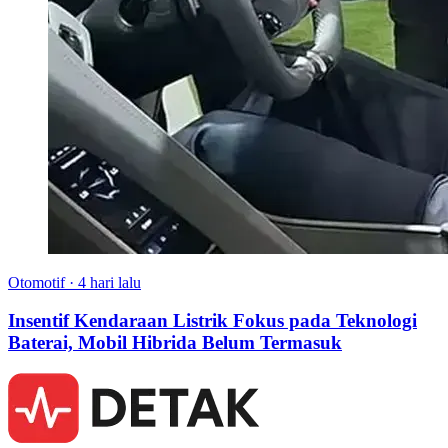
Otomotif
·
4 hari lalu
Insentif Kendaraan Listrik Fokus pada Teknologi
Baterai, Mobil Hibrida Belum Termasuk