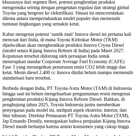
khususnya dari segmen fleet, potensi penghentian produksi
mengemuka seiring dengan pengetatan regulasi dan strategi global
Toyota yang bergeser ke elektrifikasi. Situasi ini mencerminkan
dilema antara mempertahankan model populer dan memenuhi
tuntutan lingkungan yang semakin ketat.
Kabar mengenai potensi ‘suntik mati’ Innova diesel ini pertama kali
mencuat dari India, di mana Toyota Kirloskar Motor (TKM)
dijadwalkan akan menghentikan produksi Innova Crysta Diesel
(model setara Kijang Innova Reborn di India) pada Maret 2027.
Keputusan tersebut didorong oleh persiapan India untuk
menerapkan standar Corporate Average Fuel Economy (CAFE)
Fase 3 yang menargetkan penurunan emisi CO2 lebih tinggi dan
ketat. Mesin diesel 2.400 cc Innova dinilai belum mampu memenuhi
standarisasi baru tersebut.
Berbeda dengan India, PT Toyota-Astra Motor (TAM) di Indonesia
hingga saat ini belum mengeluarkan pengumuman resmi mengenai
penghentian produksi Kijang Innova Reborn Diesel. Bahkan, di
penghujung tahun 2025, Toyota Indonesia justru memberikan
penyegaran pada model ini, meliputi aspek eksterior, interior, dan
fitur hiburan. Direktur Pemasaran PT Toyota-Astra Motor (TAM),
Jap Ernando Demily, menegaskan bahwa penjualan Kijang Innova
Diesel masih berlanjut karena animo konsumen yang cukup tinggi.