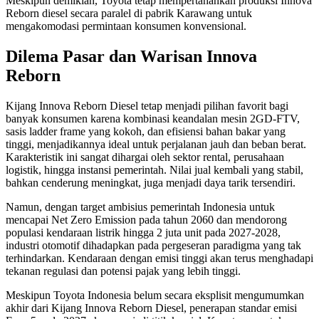
Meskipun demikian, Toyota tetap mempertahankan produksi Innova
Reborn diesel secara paralel di pabrik Karawang untuk
mengakomodasi permintaan konsumen konvensional.
Dilema Pasar dan Warisan Innova
Reborn
Kijang Innova Reborn Diesel tetap menjadi pilihan favorit bagi
banyak konsumen karena kombinasi keandalan mesin 2GD-FTV,
sasis ladder frame yang kokoh, dan efisiensi bahan bakar yang
tinggi, menjadikannya ideal untuk perjalanan jauh dan beban berat.
Karakteristik ini sangat dihargai oleh sektor rental, perusahaan
logistik, hingga instansi pemerintah. Nilai jual kembali yang stabil,
bahkan cenderung meningkat, juga menjadi daya tarik tersendiri.
Namun, dengan target ambisius pemerintah Indonesia untuk
mencapai Net Zero Emission pada tahun 2060 dan mendorong
populasi kendaraan listrik hingga 2 juta unit pada 2027-2028,
industri otomotif dihadapkan pada pergeseran paradigma yang tak
terhindarkan. Kendaraan dengan emisi tinggi akan terus menghadapi
tekanan regulasi dan potensi pajak yang lebih tinggi.
Meskipun Toyota Indonesia belum secara eksplisit mengumumkan
akhir dari Kijang Innova Reborn Diesel, penerapan standar emisi