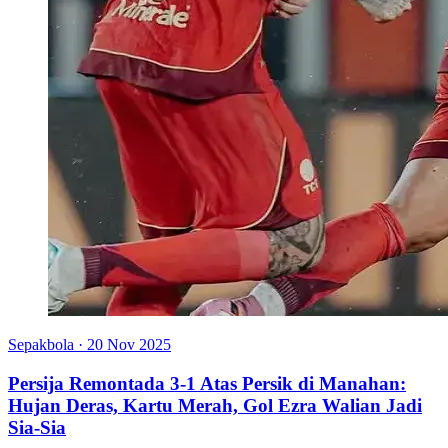
Sepakbola
·
20 Nov 2025
Persija Remontada 3-1 Atas Persik di Manahan:
Hujan Deras, Kartu Merah, Gol Ezra Walian Jadi
Sia-Sia