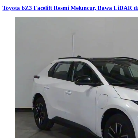
Toyota bZ3 Facelift Resmi Meluncur, Bawa LiDAR 