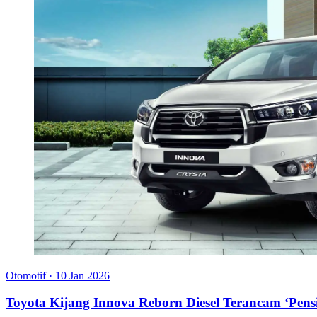
Otomotif
·
10 Jan 2026
Toyota Kijang Innova Reborn Diesel Terancam ‘Pensi