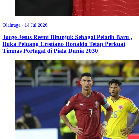
Olahraga
·
14 Jul 2026
Jorge Jesus Resmi Ditunjuk Sebagai Pelatih Baru ,
Buka Peluang Cristiano Ronaldo Tetap Perkuat
Timnas Portugal di Piala Dunia 2030