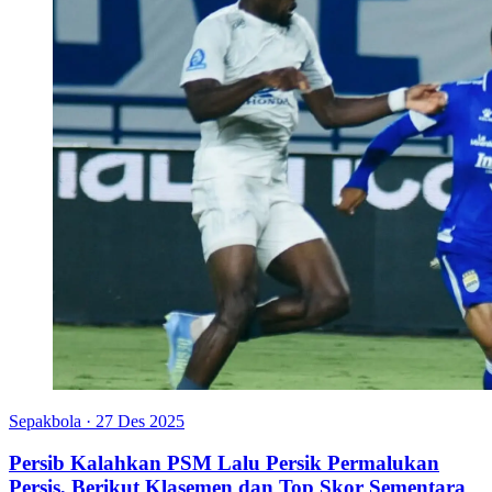
Sepakbola
·
27 Des 2025
Persib Kalahkan PSM Lalu Persik Permalukan
Persis, Berikut Klasemen dan Top Skor Sementara