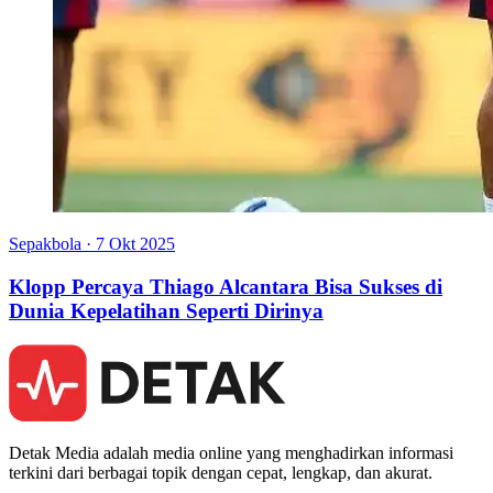
Sepakbola
·
7 Okt 2025
Klopp Percaya Thiago Alcantara Bisa Sukses di
Dunia Kepelatihan Seperti Dirinya
Detak Media adalah media online yang menghadirkan informasi
terkini dari berbagai topik dengan cepat, lengkap, dan akurat.