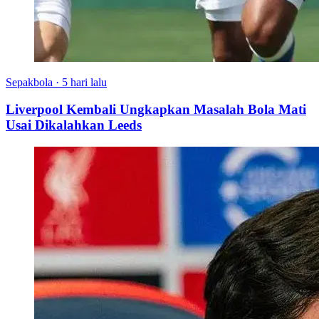
Sepakbola
·
5 hari lalu
Liverpool Kembali Ungkapkan Masalah Bola Mati
Usai Dikalahkan Leeds