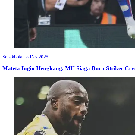
Sepakbola
·
8 Des 2025
Mateta Ingin Hengkang, MU Siaga Buru Striker Crys