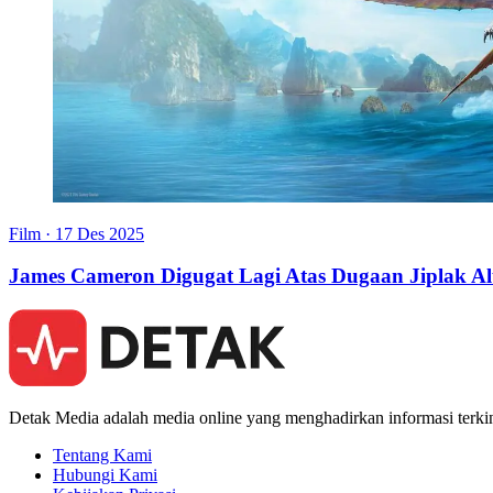
Film
·
17 Des 2025
James Cameron Digugat Lagi Atas Dugaan Jiplak Al
Detak Media adalah media online yang menghadirkan informasi terkini
Tentang Kami
Hubungi Kami