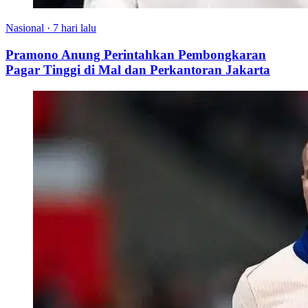
Nasional
·
7 hari lalu
Pramono Anung Perintahkan Pembongkaran
Pagar Tinggi di Mal dan Perkantoran Jakarta