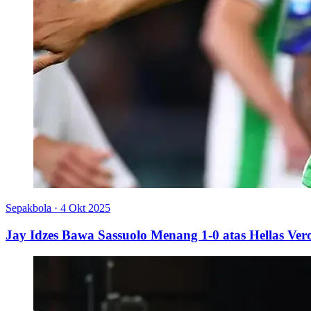
Sepakbola
·
4 Okt 2025
Jay Idzes Bawa Sassuolo Menang 1-0 atas Hellas Ver