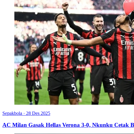
Sepakbola
·
28 Des 2025
AC Milan Gasak Hellas Verona 3-0, Nkunku Cetak B