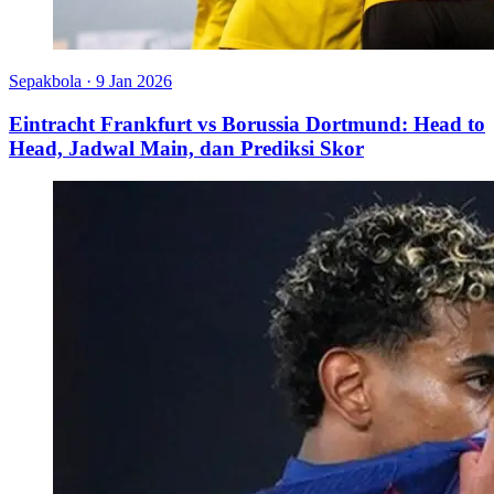
Sepakbola
·
9 Jan 2026
Eintracht Frankfurt vs Borussia Dortmund: Head to
Head, Jadwal Main, dan Prediksi Skor