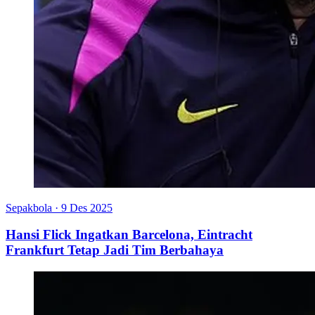
Sepakbola
·
9 Des 2025
Hansi Flick Ingatkan Barcelona, Eintracht
Frankfurt Tetap Jadi Tim Berbahaya