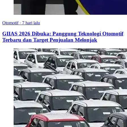
Otomotif
·
7 hari lalu
GIIAS 2026 Dibuka: Panggung Teknologi Otomotif
Terbaru dan Target Penjualan Melonjak