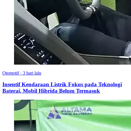
Otomotif
·
3 hari lalu
Insentif Kendaraan Listrik Fokus pada Teknologi
Baterai, Mobil Hibrida Belum Termasuk