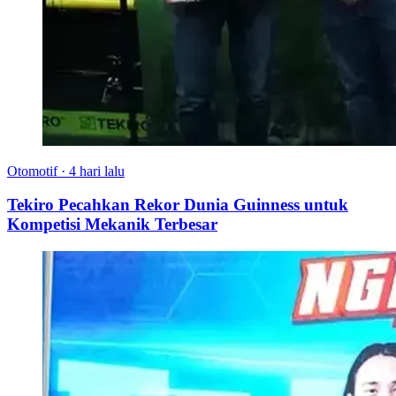
Otomotif
·
4 hari lalu
Tekiro Pecahkan Rekor Dunia Guinness untuk
Kompetisi Mekanik Terbesar