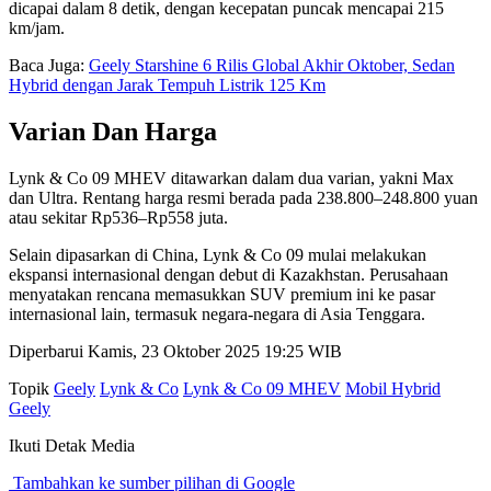
dicapai dalam 8 detik, dengan kecepatan puncak mencapai 215
km/jam.
Baca Juga:
Geely Starshine 6 Rilis Global Akhir Oktober, Sedan
Hybrid dengan Jarak Tempuh Listrik 125 Km
Varian Dan Harga
Lynk & Co 09 MHEV ditawarkan dalam dua varian, yakni Max
dan Ultra. Rentang harga resmi berada pada 238.800–248.800 yuan
atau sekitar Rp536–Rp558 juta.
Selain dipasarkan di China, Lynk & Co 09 mulai melakukan
ekspansi internasional dengan debut di Kazakhstan. Perusahaan
menyatakan rencana memasukkan SUV premium ini ke pasar
internasional lain, termasuk negara-negara di Asia Tenggara.
Diperbarui Kamis, 23 Oktober 2025 19:25 WIB
Topik
Geely
Lynk & Co
Lynk & Co 09 MHEV
Mobil Hybrid
Geely
Ikuti Detak Media
Tambahkan ke sumber pilihan di Google