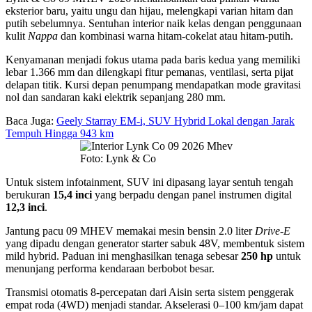
eksterior baru, yaitu ungu dan hijau, melengkapi varian hitam dan
putih sebelumnya. Sentuhan interior naik kelas dengan penggunaan
kulit
Nappa
dan kombinasi warna hitam-cokelat atau hitam-putih.
Kenyamanan menjadi fokus utama pada baris kedua yang memiliki
lebar 1.366 mm dan dilengkapi fitur pemanas, ventilasi, serta pijat
delapan titik. Kursi depan penumpang mendapatkan mode gravitasi
nol dan sandaran kaki elektrik sepanjang 280 mm.
Baca Juga:
Geely Starray EM-i, SUV Hybrid Lokal dengan Jarak
Tempuh Hingga 943 km
Foto: Lynk & Co
Untuk sistem infotainment, SUV ini dipasang layar sentuh tengah
berukuran
15,4 inci
yang berpadu dengan panel instrumen digital
12,3 inci
.
Jantung pacu 09 MHEV memakai mesin bensin 2.0 liter
Drive-E
yang dipadu dengan generator starter sabuk 48V, membentuk sistem
mild hybrid. Paduan ini menghasilkan tenaga sebesar
250 hp
untuk
menunjang performa kendaraan berbobot besar.
Transmisi otomatis 8-percepatan dari Aisin serta sistem penggerak
empat roda (4WD) menjadi standar. Akselerasi 0–100 km/jam dapat