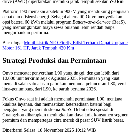
drive (AWD) diperkirakan memiliki jarak tempuh sekitar
570 km
.
Platform L90 memakai arsitektur 900 V yang mendukung pengisian
cepat dan efisiensi energi. Sebagai alternatif, Onvo menyediakan
opsi baterai 60 kWh melalui program
Battery-as-a-Service
(BaaS),
yang memungkinkan biaya sewa bulanan lebih rendah tanpa
mengorbankan performa.
Baca Juga:
Mobil Listrik NIO Firefly Edisi Terbaru Dapat Upgrade
Motor 161 HP, Jarak Tempuh 420 Km
Strategi Produksi dan Permintaan
Onvo mencatat penyerahan L90 yang tinggi, dengan lebih dari
10.000 unit terkirim sejak Agustus 2025. Permintaan yang kuat
menjadi salah satu alasan pabrikan menunda peluncuran L80, versi
lima-penumpang dari L90, ke paruh pertama 2026.
Fokus Onvo saat ini adalah memenuhi permintaan L90, menjaga
kualitas layanan, dan memastikan ketersediaan baterai bagi
pengguna yang memilih skema
BaaS
. Debut edisi spesial di
Guangzhou diharapkan meningkatkan daya tarik konsumen segmen
premium dan mempertegas citra merek di pasar SUV listrik besar.
Diperbarui Selasa, 18 November 2025 10:12 WIB