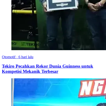
Otomotif
·
6 hari lalu
Tekiro Pecahkan Rekor Dunia Guinness untuk
Kompetisi Mekanik Terbesar