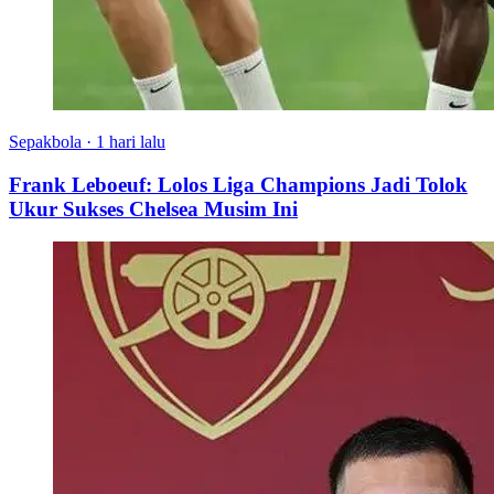
Sepakbola
·
1 hari lalu
Frank Leboeuf: Lolos Liga Champions Jadi Tolok
Ukur Sukses Chelsea Musim Ini