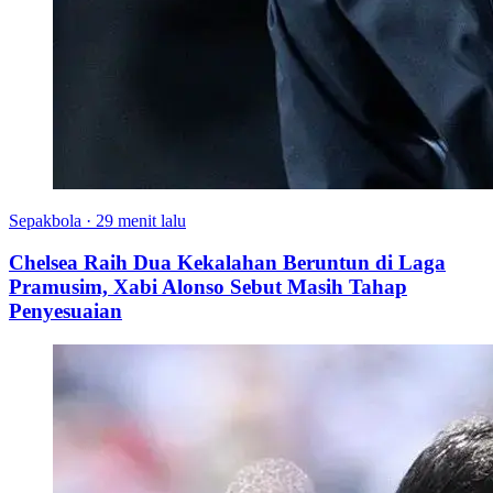
Sepakbola
·
29 menit lalu
Chelsea Raih Dua Kekalahan Beruntun di Laga
Pramusim, Xabi Alonso Sebut Masih Tahap
Penyesuaian