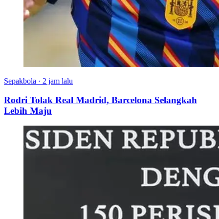
Sepakbola
·
2 jam lalu
Rodri Tolak Real Madrid, Barcelona Selangkah
Lebih Maju