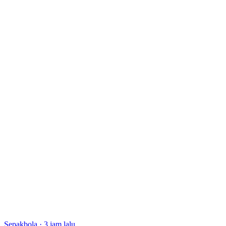
Sepakbola
·
3 jam lalu