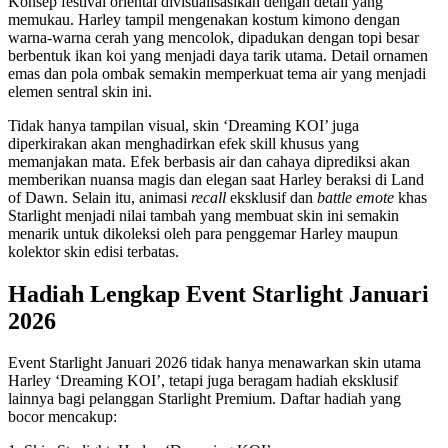
Konsep festival oriental divisualisasikan dengan detail yang
memukau. Harley tampil mengenakan kostum kimono dengan
warna-warna cerah yang mencolok, dipadukan dengan topi besar
berbentuk ikan koi yang menjadi daya tarik utama. Detail ornamen
emas dan pola ombak semakin memperkuat tema air yang menjadi
elemen sentral skin ini.
Tidak hanya tampilan visual, skin ‘Dreaming KOI’ juga
diperkirakan akan menghadirkan efek skill khusus yang
memanjakan mata. Efek berbasis air dan cahaya diprediksi akan
memberikan nuansa magis dan elegan saat Harley beraksi di Land
of Dawn. Selain itu, animasi
recall
eksklusif dan
battle emote
khas
Starlight menjadi nilai tambah yang membuat skin ini semakin
menarik untuk dikoleksi oleh para penggemar Harley maupun
kolektor skin edisi terbatas.
Hadiah Lengkap Event Starlight Januari
2026
Event Starlight Januari 2026 tidak hanya menawarkan skin utama
Harley ‘Dreaming KOI’, tetapi juga beragam hadiah eksklusif
lainnya bagi pelanggan Starlight Premium. Daftar hadiah yang
bocor mencakup: