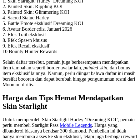
1. Skin Starlight: Harley ‘Dreaming KOI’
2. Painted Skin: Rippling KOI
3. Painted Skin: Glimmering KOI
4. Sacred Statue Harley
5. Battle Emote eksklusif Dreaming KOI
6. Avatar Border edisi Januari 2026
7. Efek Trail eksklusif
8. Efek Spawn khusus
9. Efek Recall eksklusif
10 Bounty Hunter Rewards
Selain daftar tersebut, pemain juga berkesempatan mendapatkan
item tambahan seperti border avatar lain,
painted skin
, dan bonus
item eksklusif lainnya. Namun, perlu diingat bahwa daftar ini masih
bersifat bocoran dan dapat berubah hingga pengumuman resmi dari
Moonton dirilis.
Harga dan Tips Hemat Mendapatkan
Skin Starlight
Untuk memperoleh Skin Starlight Harley ‘Dreaming KOI’, pemain
perlu membeli Starlight Pass
Mobile Legends
. Harga yang
dibanderol biasanya berkisar 300 diamond. Pembelian ini tidak
hanya membuka akses ke skin eksklusif, tetapi juga berbagai reward