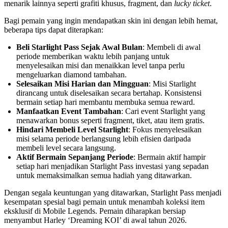
menarik lainnya seperti grafiti khusus, fragment, dan
lucky ticket
.
Bagi pemain yang ingin mendapatkan skin ini dengan lebih hemat,
beberapa tips dapat diterapkan:
Beli Starlight Pass Sejak Awal Bulan
: Membeli di awal
periode memberikan waktu lebih panjang untuk
menyelesaikan misi dan menaikkan level tanpa perlu
mengeluarkan diamond tambahan.
Selesaikan Misi Harian dan Mingguan
: Misi Starlight
dirancang untuk diselesaikan secara bertahap. Konsistensi
bermain setiap hari membantu membuka semua reward.
Manfaatkan Event Tambahan
: Cari event Starlight yang
menawarkan bonus seperti fragment, tiket, atau item gratis.
Hindari Membeli Level Starlight
: Fokus menyelesaikan
misi selama periode berlangsung lebih efisien daripada
membeli level secara langsung.
Aktif Bermain Sepanjang Periode
: Bermain aktif hampir
setiap hari menjadikan Starlight Pass investasi yang sepadan
untuk memaksimalkan semua hadiah yang ditawarkan.
Dengan segala keuntungan yang ditawarkan, Starlight Pass menjadi
kesempatan spesial bagi pemain untuk menambah koleksi item
eksklusif di Mobile Legends. Pemain diharapkan bersiap
menyambut Harley ‘Dreaming KOI’ di awal tahun 2026.