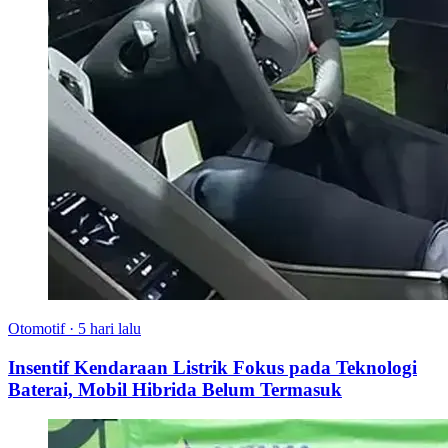
Otomotif
·
5 hari lalu
Insentif Kendaraan Listrik Fokus pada Teknologi
Baterai, Mobil Hibrida Belum Termasuk