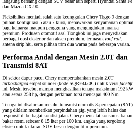
langsung bersaing dengan SUV besar lain seperti Hyundai Santa Fe
dan Mazda CX-90.
Fleksibilitas menjadi salah satu keunggulan Chery Tiggo 9 dengan
pilihan konfigurasi 5 atau 7 kursi, menawarkan kenyamanan optimal
bagi keluarga maupun pengguna yang menginginkan nuansa
premium. Produsen otomotif asal Tiongkok ini juga menyediakan
berbagai opsi eksterior dan aksen premium, termasuk
roof rail
,
antena sirip hiu, serta pilihan trim dua warna pada beberapa varian.
Performa Andal dengan Mesin 2.0T dan
Transmisi 8AT
Di sektor dapur pacu, Chery mempertahankan mesin 2.0T
turbocharged
empat silinder (kode SQRF4J20C) untuk versi
facelift
ini. Mesin tersebut mampu menghasilkan tenaga maksimum 192 kW
atau setara 258 hp, dengan perkiraan torsi mencapai 400 Nm.
Tenaga ini disalurkan melalui transmisi otomatis 8-percepatan (8AT)
yang diklaim memberikan perpindahan gigi yang lebih halus dan
responsif di berbagai kondisi jalan. Chery mencatat konsumsi bahan
bakar resmi sebesar 8,15 liter per 100 km, angka yang tergolong
efisien untuk ukuran SUV besar dengan fitur premium.