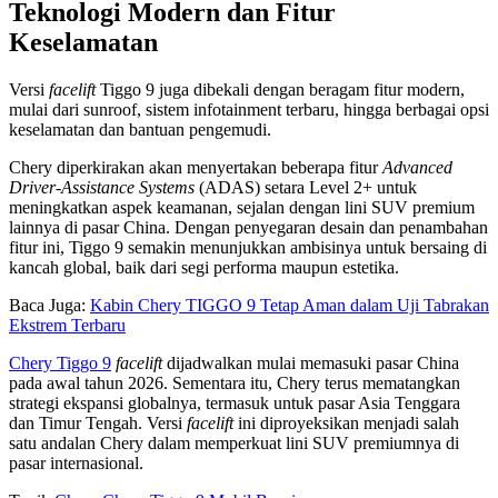
Teknologi Modern dan Fitur
Keselamatan
Versi
facelift
Tiggo 9 juga dibekali dengan beragam fitur modern,
mulai dari sunroof, sistem infotainment terbaru, hingga berbagai opsi
keselamatan dan bantuan pengemudi.
Chery diperkirakan akan menyertakan beberapa fitur
Advanced
Driver-Assistance Systems
(ADAS) setara Level 2+ untuk
meningkatkan aspek keamanan, sejalan dengan lini SUV premium
lainnya di pasar China. Dengan penyegaran desain dan penambahan
fitur ini, Tiggo 9 semakin menunjukkan ambisinya untuk bersaing di
kancah global, baik dari segi performa maupun estetika.
Baca Juga:
Kabin Chery TIGGO 9 Tetap Aman dalam Uji Tabrakan
Ekstrem Terbaru
Chery Tiggo 9
facelift
dijadwalkan mulai memasuki pasar China
pada awal tahun 2026. Sementara itu, Chery terus mematangkan
strategi ekspansi globalnya, termasuk untuk pasar Asia Tenggara
dan Timur Tengah. Versi
facelift
ini diproyeksikan menjadi salah
satu andalan Chery dalam memperkuat lini SUV premiumnya di
pasar internasional.