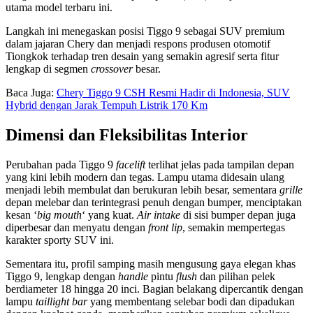
utama model terbaru ini.
Langkah ini menegaskan posisi Tiggo 9 sebagai SUV premium
dalam jajaran Chery dan menjadi respons produsen otomotif
Tiongkok terhadap tren desain yang semakin agresif serta fitur
lengkap di segmen
crossover
besar.
Baca Juga:
Chery Tiggo 9 CSH Resmi Hadir di Indonesia, SUV
Hybrid dengan Jarak Tempuh Listrik 170 Km
Dimensi dan Fleksibilitas Interior
Perubahan pada Tiggo 9
facelift
terlihat jelas pada tampilan depan
yang kini lebih modern dan tegas. Lampu utama didesain ulang
menjadi lebih membulat dan berukuran lebih besar, sementara
grille
depan melebar dan terintegrasi penuh dengan bumper, menciptakan
kesan ‘
big mouth
‘ yang kuat.
Air intake
di sisi bumper depan juga
diperbesar dan menyatu dengan
front lip
, semakin mempertegas
karakter sporty SUV ini.
Sementara itu, profil samping masih mengusung gaya elegan khas
Tiggo 9, lengkap dengan
handle
pintu
flush
dan pilihan pelek
berdiameter 18 hingga 20 inci. Bagian belakang dipercantik dengan
lampu
taillight bar
yang membentang selebar bodi dan dipadukan