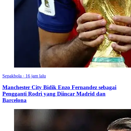
Sepakbola
·
16 jam lalu
Manchester City Bidik Enzo Fernandez sebagai
Pengganti Rodri yang Diincar Madrid dan
Barcelona