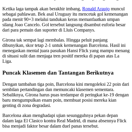
Ketika laga tampak akan berakhir imbang,
Ronald Araujo
muncul
sebagai pahlawan. Bek asal Uruguay itu mencetak gol kemenangan
pada menit 90+3 melalui tandukan keras memanfaatkan umpan
silang Joao Cancelo. Gol tersebut langsung disambut euforia besar
dari para pemain dan suporter di Lluis Companys.
Girona tak sempat lagi membalas. Hingga peluit panjang
dibunyikan, skor tetap 2-1 untuk kemenangan Barcelona. Hasil ini
menegaskan mental juara pasukan Hansi Flick yang mampu menang
di situasi sulit dan menjaga tren positif mereka di papan atas La
Liga.
Puncak Klasemen dan Tantangan Berikutnya
Dengan tambahan tiga poin, Barcelona kini mengoleksi 22 poin dari
sembilan pertandingan dan memuncaki klasemen sementara.
Sebaliknya, Girona harus puas terdampar di peringkat ke-19 dengan
baru mengumpulkan enam poin, membuat posisi mereka kian
genting di zona degradasi.
Barcelona akan menghadapi ujian sesungguhnya pekan depan
dalam laga El Clasico kontra Real Madrid, di mana absennya Flick
bisa menjadi faktor besar dalam duel panas tersebut.