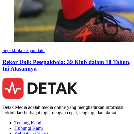
Sepakbola
·
3 jam lalu
Rekor Unik Pesepakbola: 39 Klub dalam 18 Tahun,
Ini Alasannya
Detak Media adalah media online yang menghadirkan informasi
terkini dari berbagai topik dengan cepat, lengkap, dan akurat.
Tentang Kami
Hubungi Kami
Kebijakan Privasi