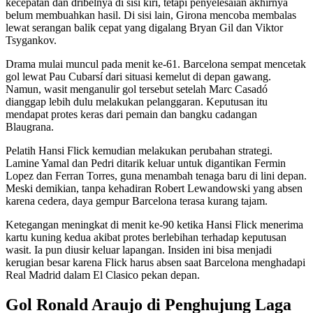
kecepatan dan dribelnya di sisi kiri, tetapi penyelesaian akhirnya
belum membuahkan hasil. Di sisi lain, Girona mencoba membalas
lewat serangan balik cepat yang digalang Bryan Gil dan Viktor
Tsygankov.
Drama mulai muncul pada menit ke-61. Barcelona sempat mencetak
gol lewat Pau Cubarsí dari situasi kemelut di depan gawang.
Namun, wasit menganulir gol tersebut setelah Marc Casadó
dianggap lebih dulu melakukan pelanggaran. Keputusan itu
mendapat protes keras dari pemain dan bangku cadangan
Blaugrana.
Pelatih Hansi Flick kemudian melakukan perubahan strategi.
Lamine Yamal dan Pedri ditarik keluar untuk digantikan Fermin
Lopez dan Ferran Torres, guna menambah tenaga baru di lini depan.
Meski demikian, tanpa kehadiran Robert Lewandowski yang absen
karena cedera, daya gempur Barcelona terasa kurang tajam.
Ketegangan meningkat di menit ke-90 ketika Hansi Flick menerima
kartu kuning kedua akibat protes berlebihan terhadap keputusan
wasit. Ia pun diusir keluar lapangan. Insiden ini bisa menjadi
kerugian besar karena Flick harus absen saat Barcelona menghadapi
Real Madrid dalam El Clasico pekan depan.
Gol
Ronald
Araujo di Penghujung Laga