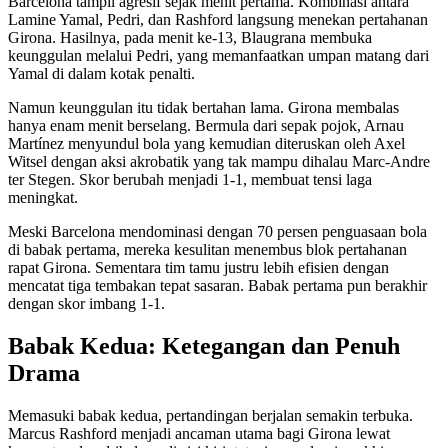
Barcelona tampil agresif sejak menit pertama. Kombinasi antara
Lamine Yamal, Pedri, dan Rashford langsung menekan pertahanan
Girona. Hasilnya, pada menit ke-13, Blaugrana membuka
keunggulan melalui Pedri, yang memanfaatkan umpan matang dari
Yamal di dalam kotak penalti.
Namun keunggulan itu tidak bertahan lama. Girona membalas
hanya enam menit berselang. Bermula dari sepak pojok, Arnau
Martínez menyundul bola yang kemudian diteruskan oleh Axel
Witsel dengan aksi akrobatik yang tak mampu dihalau Marc-Andre
ter Stegen. Skor berubah menjadi 1-1, membuat tensi laga
meningkat.
Meski Barcelona mendominasi dengan 70 persen penguasaan bola
di babak pertama, mereka kesulitan menembus blok pertahanan
rapat Girona. Sementara tim tamu justru lebih efisien dengan
mencatat tiga tembakan tepat sasaran. Babak pertama pun berakhir
dengan skor imbang 1-1.
Babak Kedua: Ketegangan dan Penuh
Drama
Memasuki babak kedua, pertandingan berjalan semakin terbuka.
Marcus Rashford menjadi ancaman utama bagi Girona lewat