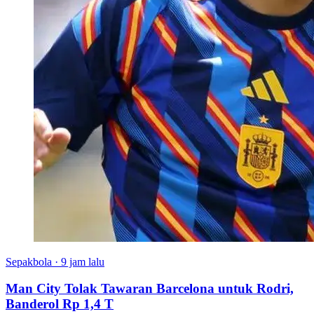
Sepakbola
·
9 jam lalu
Man City Tolak Tawaran Barcelona untuk Rodri,
Banderol Rp 1,4 T